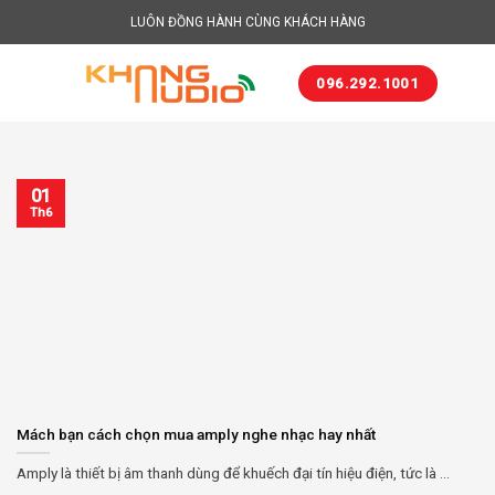
Skip
LUÔN ĐỒNG HÀNH CÙNG KHÁCH HÀNG
to
content
096.292.1001
01
Th6
Mách bạn cách chọn mua amply nghe nhạc hay nhất
Amply là thiết bị âm thanh dùng để khuếch đại tín hiệu điện, tức là ...