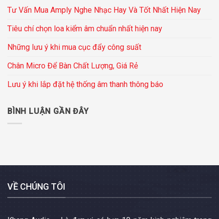
Tư Vấn Mua Amply Nghe Nhạc Hay Và Tốt Nhất Hiện Nay
Tiêu chí chọn loa kiểm âm chuẩn nhất hiện nay
Những lưu ý khi mua cục đẩy công suất
Chân Micro Để Bàn Chất Lượng, Giá Rẻ
Lưu ý khi lắp đặt hệ thống âm thanh thông báo
BÌNH LUẬN GẦN ĐÂY
VỀ CHÚNG TÔI