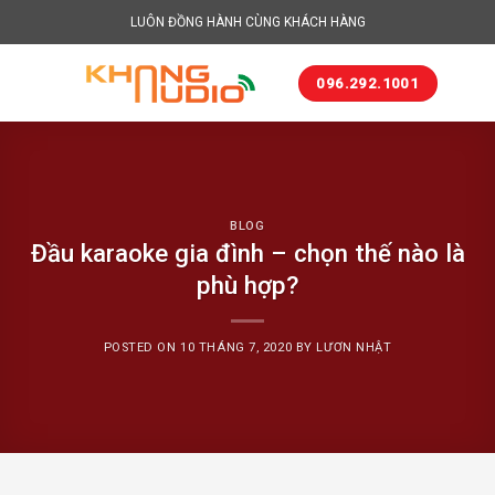
Skip
LUÔN ĐỒNG HÀNH CÙNG KHÁCH HÀNG
to
content
096.292.1001
BLOG
Đầu karaoke gia đình – chọn thế nào là
phù hợp?
POSTED ON
10 THÁNG 7, 2020
BY
LƯƠN NHẬT