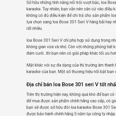
Sở hữu những tính năng nổi trội vượt bậc, loa Bo
karaoke. Tuy nhiên, bạn vẫn nên căn cứ vào điều 
không có đủ điều kiện để chi trả cho sản phẩm loa
lựa chọn sang loa Bose 301 Seri V hàng bãi hay nh
rất nhiều.
loa Bose 301 Seri V chỉ phù hợp sử dụng trong n
không gian vừa và nhỏ. Còn với những phòng hát k
đám cưới…thì bạn nên có giải pháp khác tối ưu hơn
Mặt khác với sự đa dạng của thị trường âm thanh h
karaoke của bạn. Một số thương hiệu nổi bật bạn 
Địa chỉ bán loa Bose 301 seri V tốt nhấ
Trên thị trường hiện nay, không quá khó để bạn có
để mua được sản phẩm chính hãng cao cấp, có giá 
bạn sẽ được sở hữu đôi loa karaoke Bose 301 Seri
được bảo hành chính hãng 5 năm tại công ty nhập