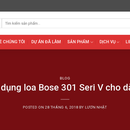
Tìm
kiếm:
Ề CHÚNG TÔI
DỰ ÁN ĐÃ LÀM
SẢN PHẨM
DỊCH VỤ
LI
BLOG
 dụng loa Bose 301 Seri V cho d
POSTED ON
28 THÁNG 6, 2018
BY
LƯƠN NHẬT