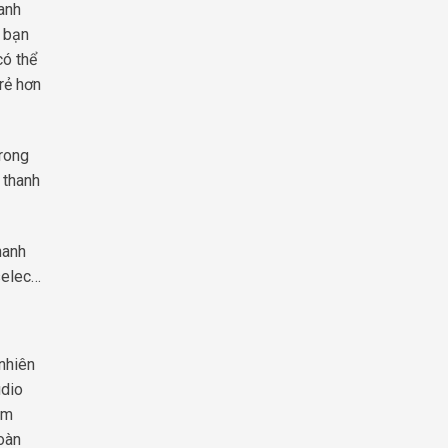
anh
ư bạn
có thể
rẻ hơn
trong
 thanh
hanh
selec…
nhiên
udio
ẩm
oàn