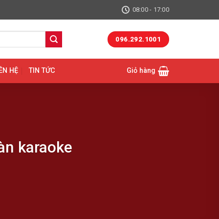
08:00 - 17:00
096.292.1001
ÊN HỆ
TIN TỨC
Giỏ hàng
àn karaoke