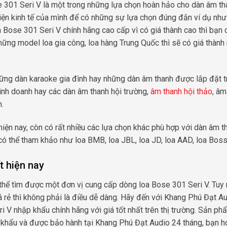
se 301 Seri V là một trong những lựa chọn hoàn hảo cho dàn âm th
kiện kinh tế của mình để có những sự lựa chọn đúng đắn ví dụ nh
 Bose 301 Seri V chính hãng cao cấp vì có giá thành cao thì bạn 
ững model loa gia công, loa hàng Trung Quốc thì sẽ có giá thành 
hững dàn karaoke gia đình hay những dàn âm thanh được lắp đặt 
inh doanh hay các dàn âm thanh hội trường,
âm thanh hội thảo
, âm
.
iện nay, còn có rất nhiều các lựa chọn khác phù hợp với dàn âm t
có thể tham khảo như loa BMB, loa JBL, loa JD, loa AAD, loa Bos
t hiện nay
 thể tìm được một đơn vị cung cấp dòng loa Bose 301 Seri V. Tuy 
rẻ thì không phải là điều dễ dàng. Hãy đến với Khang Phú Đạt A
 V nhập khẩu chính hãng với giá tốt nhất trên thị trường. Sản ph
 khẩu và được bảo hành tại Khang Phú Đạt Audio 24 tháng, bạn h