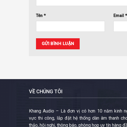
Tên
*
Email
VỀ CHÚNG TÔI
Khang Audio – Là đơn vị có hơn 10 năm kinh ng
vực thi công, lắp đặt hệ thống dàn âm thanh cho
thảo, hội nghị, thông báo, phòng họp uy tín hàng đ