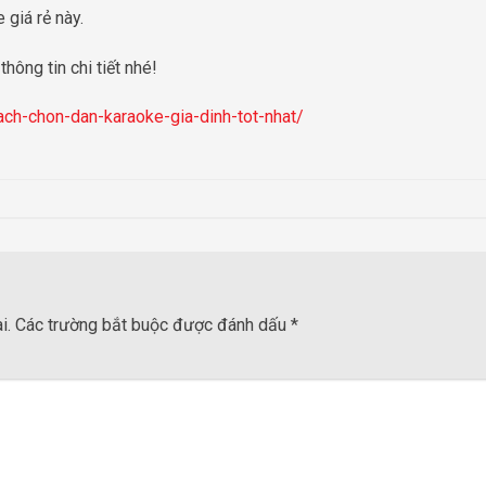
 giá rẻ này.
hông tin chi tiết nhé!
ch-chon-dan-karaoke-gia-dinh-tot-nhat/
i.
Các trường bắt buộc được đánh dấu
*