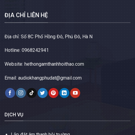
ĐỊA CHỈ LIÊN HỆ
Địa chỉ: Số 8C Phố Hồng Đô, Phú Đô, Hà N
Hotline: 0968242941
Website:
hethongamthanhhoithao.com
Email:
audiokhangphudat@gmail.com
DỊCH VỤ
Lắp đặt âm thanh hội trường