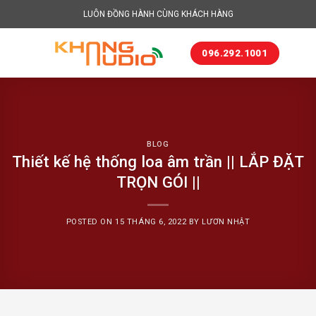
Skip
LUÔN ĐỒNG HÀNH CÙNG KHÁCH HÀNG
to
content
096.292.1001
BLOG
Thiết kế hệ thống loa âm trần || LẮP ĐẶT
TRỌN GÓI ||
POSTED ON
15 THÁNG 6, 2022
BY
LƯƠN NHẬT