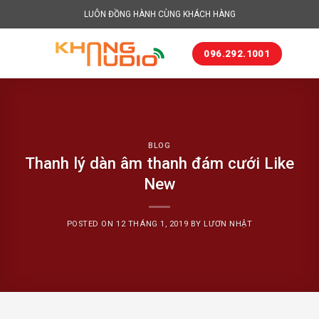
Skip
LUÔN ĐỒNG HÀNH CÙNG KHÁCH HÀNG
to
content
096.292.1001
BLOG
Thanh lý dàn âm thanh đám cưới Like
New
POSTED ON
12 THÁNG 1, 2019
BY
LƯƠN NHẬT