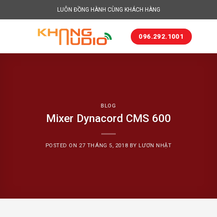
Skip
LUÔN ĐỒNG HÀNH CÙNG KHÁCH HÀNG
to
content
096.292.1001
BLOG
Mixer Dynacord CMS 600
POSTED ON
27 THÁNG 5, 2018
BY
LƯƠN NHẬT