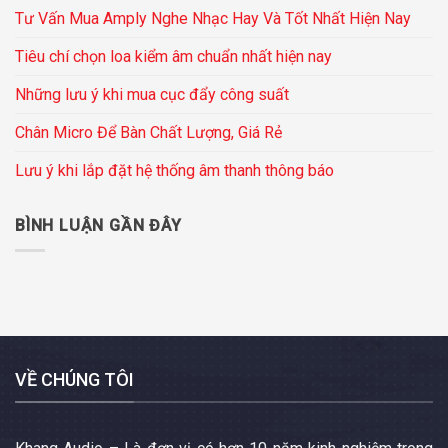
Tư Vấn Mua Amply Nghe Nhạc Hay Và Tốt Nhất Hiện Nay
Tiêu chí chọn loa kiểm âm chuẩn nhất hiện nay
Những lưu ý khi mua cục đẩy công suất
Chân Micro Để Bàn Chất Lượng, Giá Rẻ
Lưu ý khi lắp đặt hệ thống âm thanh thông báo
BÌNH LUẬN GẦN ĐÂY
VỀ CHÚNG TÔI