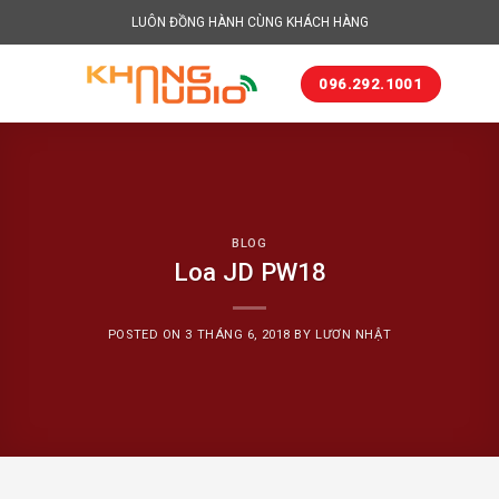
Skip
LUÔN ĐỒNG HÀNH CÙNG KHÁCH HÀNG
to
content
096.292.1001
BLOG
Loa JD PW18
POSTED ON
3 THÁNG 6, 2018
BY
LƯƠN NHẬT