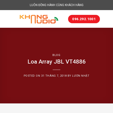
Skip
LUÔN ĐỒNG HÀNH CÙNG KHÁCH HÀNG
to
content
096.292.1001
BLOG
Loa Array JBL VT4886
POSTED ON
31 THÁNG 7, 2018
BY
LƯƠN NHẬT