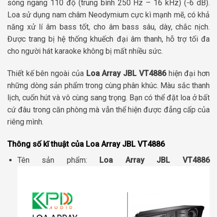
sóng ngang 110 độ (trung bình 250 Hz – 16 kHz) (-6 dB).
Loa sử dụng nam châm Neodymium cực kì mạnh mẽ, có khả
năng xử lí âm bass tốt, cho âm bass sâu, dày, chắc nịch.
Được trang bị hệ thống khuếch đại âm thanh, hỗ trợ tối đa
cho người hát karaoke không bị mất nhiều sức.
Thiết kế bên ngoài của
Loa Array JBL VT4886
hiện đại hơn
những dòng sản phẩm trong cùng phân khúc. Màu sắc thanh
lịch, cuốn hút và vô cùng sang trọng. Bạn có thể đặt loa ở bất
cứ đâu trong căn phòng mà vẫn thể hiện được đẳng cấp của
riêng mình.
Thông số kĩ thuật của Loa Array JBL VT4886
Tên sản phẩm:
Loa Array JBL VT4886