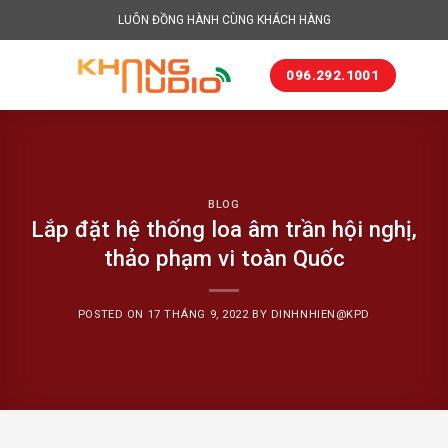
Skip
LUÔN ĐỒNG HÀNH CÙNG KHÁCH HÀNG
to
content
096.292.1001
BLOG
Lắp đặt hệ thống loa âm trần hội nghị,
thảo phạm vi toàn Quốc
POSTED ON
17 THÁNG 9, 2022
BY
DINHNHIEN@KPD