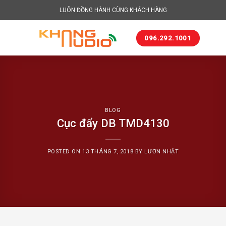
Skip
LUÔN ĐỒNG HÀNH CÙNG KHÁCH HÀNG
to
content
096.292.1001
BLOG
Cục đẩy DB TMD4130
POSTED ON
13 THÁNG 7, 2018
BY
LƯƠN NHẬT