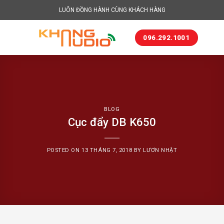
Skip
LUÔN ĐỒNG HÀNH CÙNG KHÁCH HÀNG
to
content
096.292.1001
BLOG
Cục đẩy DB K650
POSTED ON
13 THÁNG 7, 2018
BY
LƯƠN NHẬT