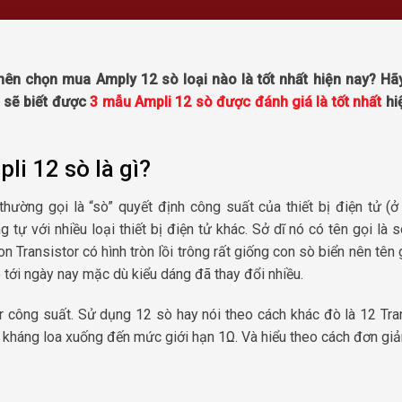
ên chọn mua Amply 12 sò loại nào là tốt nhất hiện nay? Hã
n sẽ biết được
3 mẫu Ampli 12 sò được đánh giá là tốt nhất
hi
li 12 sò là gì?
thường gọi là “sò” quyết định công suất của thiết bị điện tử (ở
 tự với nhiều loại thiết bị điện tử khác. Sở dĩ nó có tên gọi là 
n Transistor có hình tròn lồi trông rất giống con sò biển nên tên 
tới ngày nay mặc dù kiểu dáng đã thay đổi nhiều.
 công suất. Sử dụng 12 sò hay nói theo cách khác đò là 12 Tra
ở kháng loa xuống đến mức giới hạn 1Ω. Và hiểu theo cách đơn giả