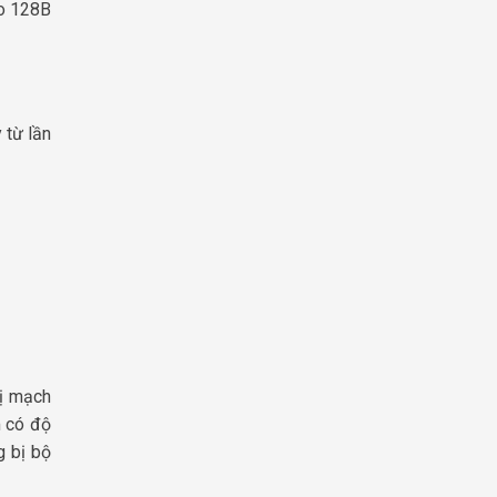
ro 128B
 từ lần
bị mạch
m có độ
g bị bộ