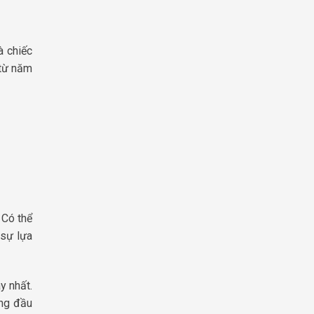
à chiếc
 từ năm
 Có thể
 sự lựa
y nhất.
àng đầu