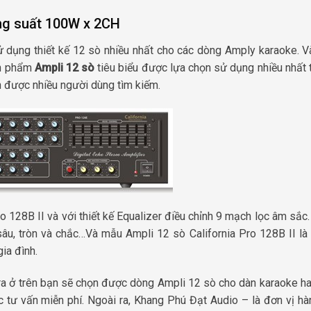
ông suất 100W x 2CH
sử dụng thiết kế 12 sò nhiều nhất cho các dòng Amply karaoke. V
ản phẩm
Ampli 12 sò
tiêu biểu được lựa chọn sử dụng nhiều nhất
 được nhiều người dùng tìm kiếm.
128B II và với thiết kế Equalizer điều chỉnh 9 mạch lọc âm sắc.
âu, tròn và chắc…Và mẫu Ampli 12 sò California Pro 128B II là
ia đình.
a ở trên bạn sẽ chọn được dòng Ampli 12 sò cho dàn karaoke ha
c tư vấn miễn phí. Ngoài ra, Khang Phú Đạt Audio – là đơn vị h