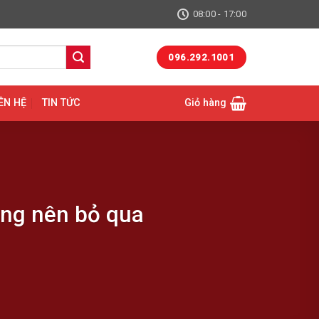
08:00 - 17:00
096.292.1001
ÊN HỆ
TIN TỨC
Giỏ hàng
ông nên bỏ qua