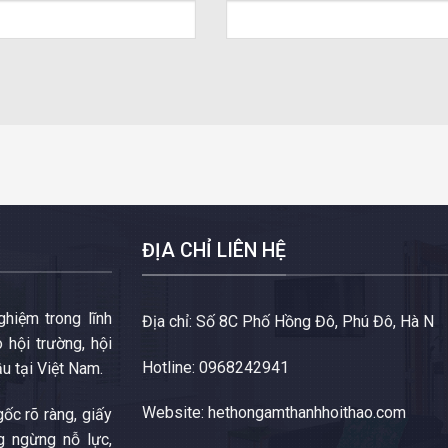
ĐỊA CHỈ LIÊN HỆ
hiệm trong lĩnh
Địa chỉ: Số 8C Phố Hồng Đô, Phú Đô, Hà N
 hội trường, hội
Hotline: 0968242941
ầu tại Việt Nam.
Website:
hethongamthanhhoithao.com
ốc rõ ràng, giấy
g ngừng nỗ lực,