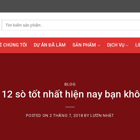
Tìm
kiếm:
Ề CHÚNG TÔI
DỰ ÁN ĐÃ LÀM
SẢN PHẨM
DỊCH VỤ
LI
BLOG
12 sò tốt nhất hiện nay bạn kh
POSTED ON
2 THÁNG 7, 2018
BY
LƯƠN NHẬT