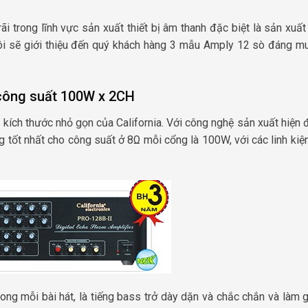
i trong lĩnh vực sản xuất thiết bị âm thanh đặc biệt là sản xuấ
ôi sẽ giới thiệu đến quý khách hàng 3 mẫu Amply 12 sò đáng m
, công suất 100W x 2CH
 kích thước nhỏ gọn của California. Với công nghệ sản xuất hiện 
ng tốt nhất cho công suất ở 8Ω mỗi cổng là 100W, với các linh kiệ
ong mỗi bài hát, là tiếng bass trở dày dặn và chắc chắn và làm 