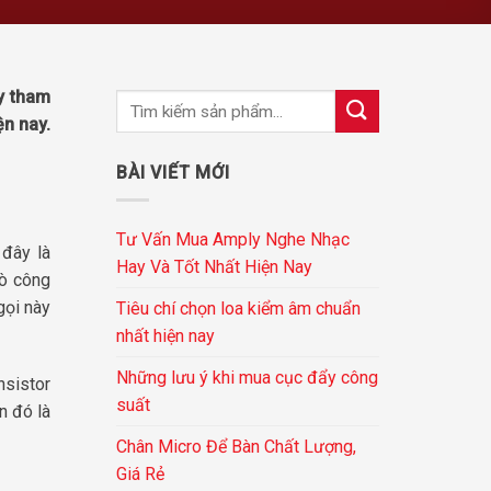
y tham
ện nay.
BÀI VIẾT MỚI
Tư Vấn Mua Amply Nghe Nhạc
 đây là
Hay Và Tốt Nhất Hiện Nay
sò công
gọi này
Tiêu chí chọn loa kiểm âm chuẩn
nhất hiện nay
Những lưu ý khi mua cục đẩy công
nsistor
suất
n đó là
Chân Micro Để Bàn Chất Lượng,
Giá Rẻ